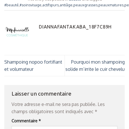
#beauté
,
#soinsvisage
,
actifspurs
,
antiâge
,
peauxgrasses
,
peauxmatures
,
pe
DIANNAFANTAKABA_18F7C89H
Shampoing nopoo fortifiant
Pourquoi mon shampoing
et volumateur
solide m’irrite le cuir chevelu
Laisser un commentaire
Votre adresse e-mail ne sera pas publiée.
Les
champs obligatoires sont indiqués avec
*
Commentaire
*