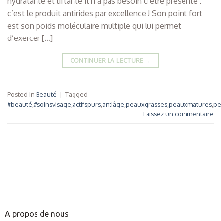
hydratante et liftante Il n’a pas besoin d’être présenté :
c’est le produit antirides par excellence ! Son point fort
est son poids moléculaire multiple qui lui permet
d’exercer […]
CONTINUER LA LECTURE
→
Posted in
Beauté
|
Tagged
#beauté
,
#soinsvisage
,
actifspurs
,
antiâge
,
peauxgrasses
,
peauxmatures
,
pe
Laissez un commentaire
A propos de nous