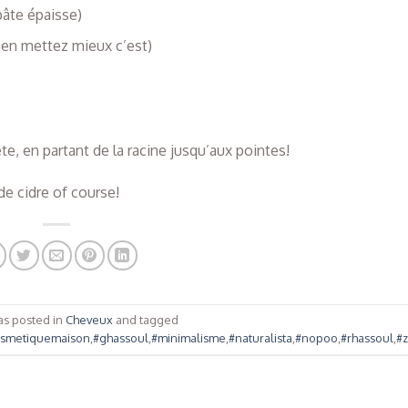
pâte épaisse)
s en mettez mieux c’est)
te, en partant de la racine jusqu’aux pointes!
de cidre of course!
as posted in
Cheveux
and tagged
smetiquemaison
,
#ghassoul
,
#minimalisme
,
#naturalista
,
#nopoo
,
#rhassoul
,
#