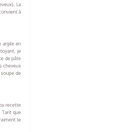
eveux). La
 convient à
 argile en
toyant, je
te de pâte
es cheveux
à soupe de
ma recette
. Tant que
raiment le