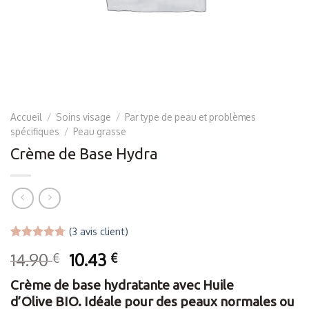
Accueil
/
Soins visage
/
Par type de peau et problèmes
spécifiques
/
Peau grasse
Crème de Base Hydra
(
3
avis client)
Noté
3
4.67
Le
Le
14.90
10.43
€
€
sur 5 basé
sur
prix
prix
notations
Crème de base hydratante avec Huile
initial
actuel
client
d’Olive BIO. Idéale pour des peaux normales ou
était :
est :