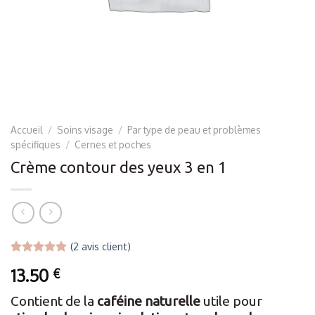
Accueil
/
Soins visage
/
Par type de peau et problèmes
spécifiques
/
Cernes et poches
Crème contour des yeux 3 en 1
(
2
avis client)
Noté
2
5.00
13.50
€
sur 5 basé
sur
notations
Contient de la
caféine naturelle
utile pour
client