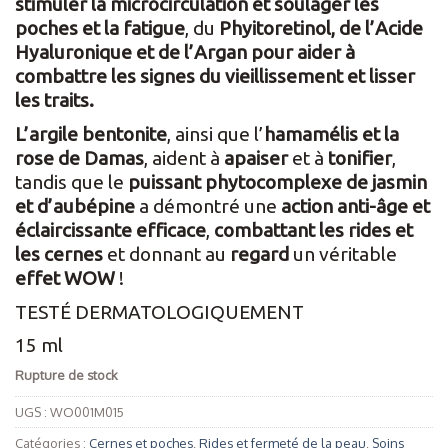
stimuler la microcirculation et soulager les
poches et la fatigue
, du
Phyitoretinol, de l’Acide
Hyaluronique et de l’Argan pour aider à
combattre les signes du vieillissement et lisser
les traits.
L’argile bentonite
, ainsi que l’
hamamélis et la
rose de Damas
, aident à
apaiser
et à
tonifier
,
tandis que le
puissant phytocomplexe de jasmin
et d’aubépine
a démontré une
action anti-âge et
éclaircissante efficace
,
combattant les rides et
les cernes
et donnant au
regard
un véritable
effet WOW
!
TESTÉ DERMATOLOGIQUEMENT
15 ml
Rupture de stock
UGS :
WO001M015
Catégories :
Cernes et poches
,
Rides et fermeté de la peau
,
Soins