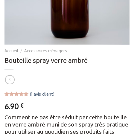
Accueil
/
Accessoires ménagers
Bouteille spray verre ambré
(
1
avis client)
Noté
1
5.00
6.90
€
sur 5 basé
sur
notation
client
Comment ne pas être séduit par cette bouteille
en verre ambré muni de son spray très pratique
pour utiliser au quotidien ses produits faits