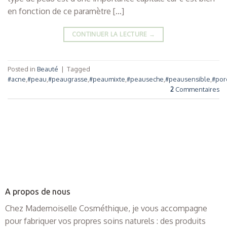
en fonction de ce paramètre […]
CONTINUER LA LECTURE
→
Posted in
Beauté
|
Tagged
#acne
,
#peau
,
#peaugrasse
,
#peaumixte
,
#peauseche
,
#peausensible
,
#por
2
Commentaires
A propos de nous
Chez Mademoiselle Cosméthique, je vous accompagne
pour fabriquer vos propres soins naturels : des produits